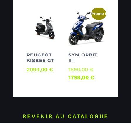
Promo !
PEUGEOT
SYM ORBIT
KISBEE GT
III
2099,00
€
1899,00
€
1799,00
€
REVENIR AU CATALOGUE