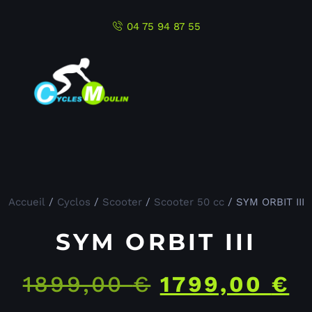
04 75 94 87 55
Accueil
/
Cyclos
/
Scooter
/
Scooter 50 cc
/ SYM ORBIT III
SYM ORBIT III
1899,00
€
1799,00
€