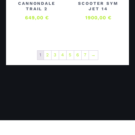
CANNONDALE
SCOOTER SYM
TRAIL 2
JET 14
649,00
€
1900,00
€
1
2
3
4
5
6
7
→