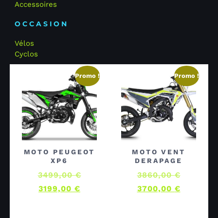
Accessoires
OCCASION
Vélos
Cyclos
Promo !
Promo !
MOTO PEUGEOT
MOTO VENT
XP6
DERAPAGE
3499,00
€
3860,00
€
3199,00
€
3700,00
€