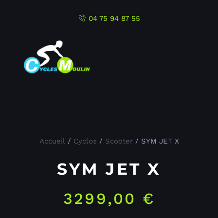
04 75 94 87 55
Accueil
/
Cyclos
/
Scooter
/ SYM JET X
SYM JET X
3299,00
€