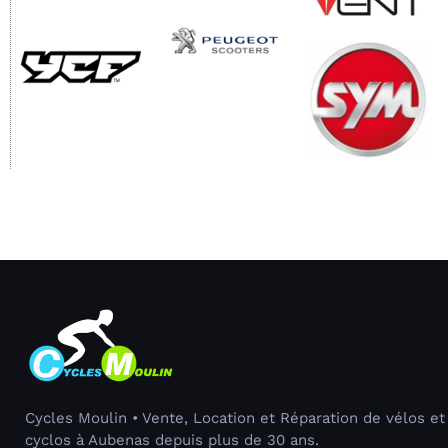
Cycles Moulin • Vente, Location et Réparation de vélos et
cyclos à Aubenas depuis plus de 30 ans.