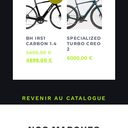
BH IRS1
SPECIALIZED
CARBON 1.4
TURBO CREO
2
5499,90
€
6000,00
€
4899,00
€
REVENIR AU CATALOGUE