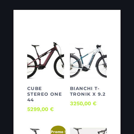
Produits
similaires
CUBE
BIANCHI T-
STEREO ONE
TRONIK X 9.2
44
3250,00
€
5299,00
€
Promo !