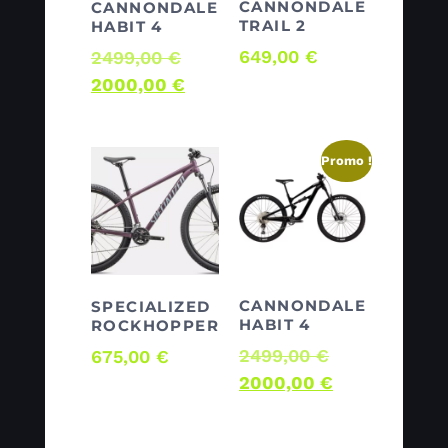
CANNONDALE
CANNONDALE
TRAIL 2
HABIT 4
649,00
€
2499,00
€
2000,00
€
Promo !
CANNONDALE
SPECIALIZED
HABIT 4
ROCKHOPPER
2499,00
€
675,00
€
2000,00
€